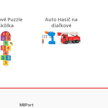
vé Puzzle
Auto Hasič na
Škôlka
diaľkové
ovládanie,
stavebnica, 30cm
MBPort