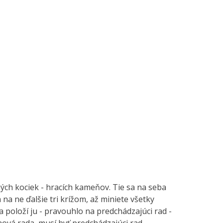
ných kociek - hracích kameňov. Tie sa na seba
na ne ďalšie tri krížom, až miniete všetky
 položí ju - pravouhlo na predchádzajúci rad -