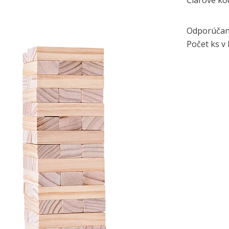
Čiarové kó
Odporúčan
Počet ks v 