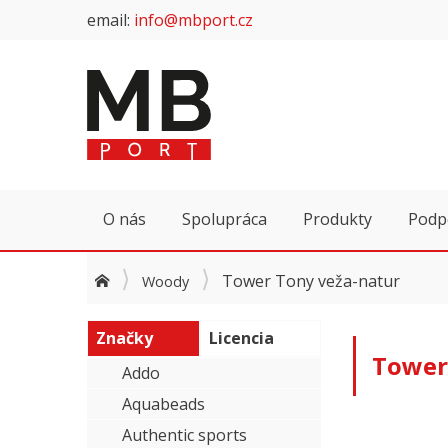
email:
info@mbport.cz
O nás
Spolupráca
Produkty
Podp
Tower Tony veža-natur
Woody
Značky
Licencia
Tower
Addo
Aquabeads
Authentic sports