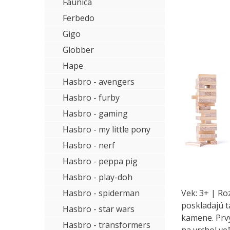
Faunica
Ferbedo
Gigo
Globber
Hape
Hasbro - avengers
Hasbro - furby
Hasbro - gaming
Hasbro - my little pony
Hasbro - nerf
Hasbro - peppa pig
Hasbro - play-doh
Hasbro - spiderman
Vek: 3+ | Ro
poskladajú t
Hasbro - star wars
kamene. Prvý
Hasbro - transformers