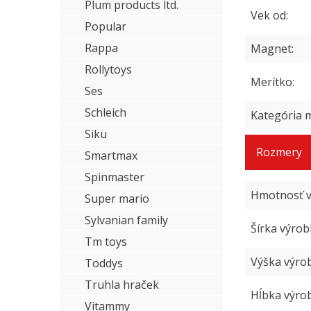
Plum products ltd.
Vek od
Popular
Rappa
Magnet
Rollytoys
Merítko
Ses
Schleich
Kategória m
Siku
Rozmery
Smartmax
Spinmaster
Hmotnosť v
Super mario
Sylvanian family
Šírka výrob
Tm toys
Výška výro
Toddys
Truhla hraček
Hĺbka výro
Vitammy