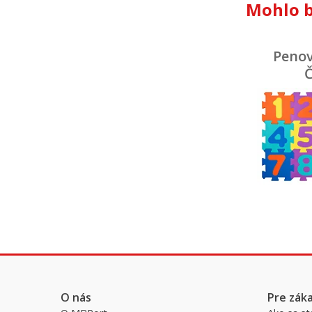
Mohlo b
Penov
Č
O nás
Pre zák