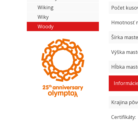
Wiking
Počet kuso
Wiky
Hmotnosť m
Woody
Šírka mast
Výška mast
Hĺbka mast
Informáci
Krajina pô
Certifikáty