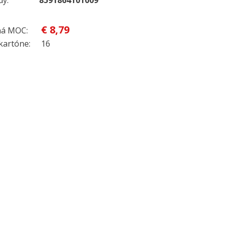
dy:
8591864101009
€ 8,79
á MOC:
kartóne:
16