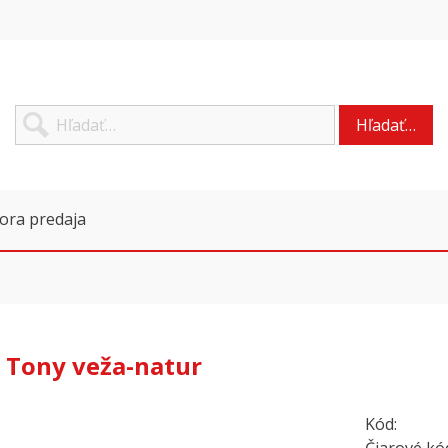
Hľadať…
ora predaja
 Tony veža-natur
Kód: