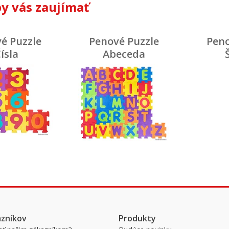
y vás zaujímať
é Puzzle
Penové Puzzle
Peno
ísla
Abeceda
azníkov
Produkty