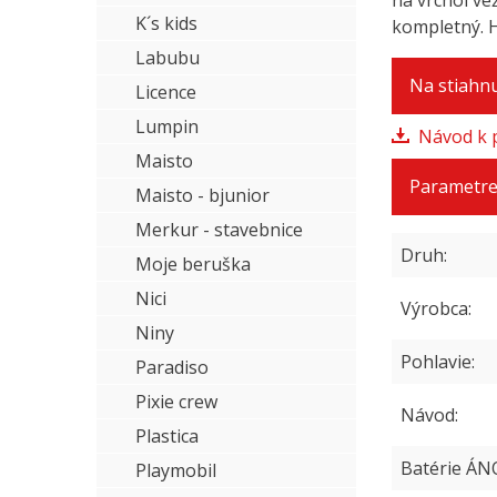
na vrchol ve
K´s kids
kompletný. H
Labubu
Na stiahnu
Licence
Lumpin
Návod k p
Maisto
Parametr
Maisto - bjunior
Merkur - stavebnice
Druh
Moje beruška
Nici
Výrobca
Niny
Pohlavie
Paradiso
Pixie crew
Návod
Plastica
Batérie ÁN
Playmobil