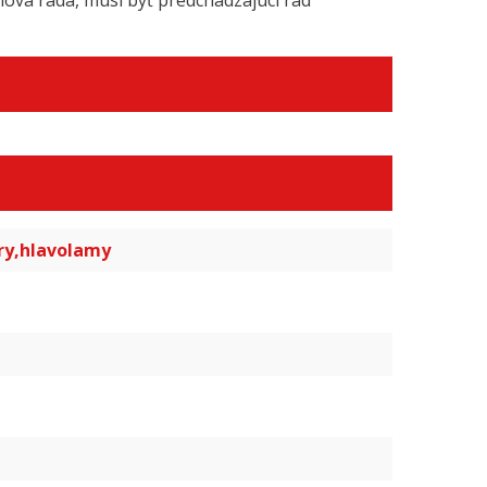
nová rada, musí byť predchádzajúci rad
hry,hlavolamy