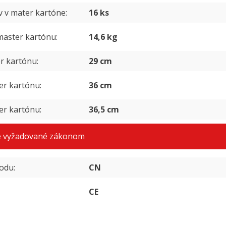
v v mater kartóne
16 ks
aster kartónu
14,6 kg
er kartónu
29 cm
er kartónu
36 cm
er kartónu
36,5 cm
e vyžadované zákonom
vodu
CN
CE