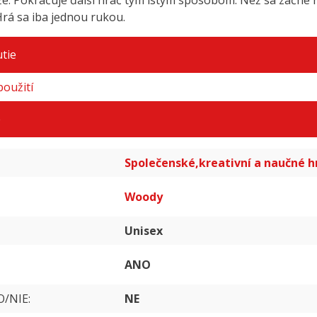
že. Pokračuje ďalší hráč tým istým spôsobom. Než sa začne 
rá sa iba jednou rukou.
tie
oužití
e
Společenské,kreativní a naučné 
Woody
Unisex
ANO
O/NIE
NE