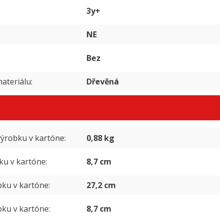
3y+
NE
Bez
ateriálu
Dřevěná
ýrobku v kartóne
0,88 kg
ku v kartóne
8,7 cm
bku v kartóne
27,2 cm
bku v kartóne
8,7 cm