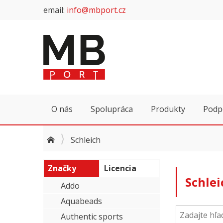
email:
info@mbport.cz
O nás
Spolupráca
Produkty
Podp
Schleich
Značky
Licencia
Schlei
Addo
Aquabeads
Authentic sports