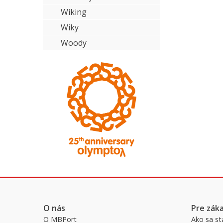
Wiking
Wiky
Woody
O nás
Pre zák
O MBPort
Ako sa st