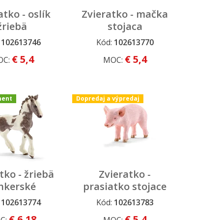
atko - oslík
Zvieratko - mačka
žriebä
stojaca
:
102613746
Kód:
102613770
rtiment
Stály sortiment
€ 5,4
€ 5,4
OC:
MOC:
ment
Dopredaj a výpredaj
tko - žriebä
Zvieratko -
nkerské
prasiatko stojace
:
102613774
Kód:
102613783
rtiment
Dopredaj a výpredaj
€ 6,18
€ 5,4