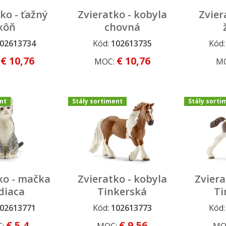
ko - ťažný
Zvieratko - kobyla
Zvier
kôň
chovná
02613734
Kód:
102613735
Kód
 výpredaj
Dopredaj a výpredaj
Stály so
€ 10,76
€ 10,76
:
MOC:
M
nt
Stály sortiment
Stály sorti
ko - mačka
Zvieratko - kobyla
Zviera
diaca
Tinkerská
Ti
02613771
Kód:
102613773
Kód
iment
Stály sortiment
Stály so
€ 5,4
€ 9,56