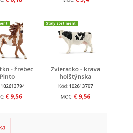
C:
MOC:
ment
Stály sortiment
tko - žrebec
Zvieratko - krava
Pinto
holštýnska
:
102613794
Kód:
102613797
rtiment
Stály sortiment
€ 9,56
€ 9,56
C:
MOC:
ka