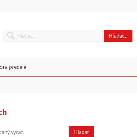
Hľadať…
ora predaja
ch
Hľadať