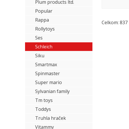
Plum products ltd.
Popular
Rappa
Celkom: 837
Rollytoys
Ses
Schleich
Siku
Smartmax
Spinmaster
Super mario
Sylvanian family
Tm toys
Toddys
Truhla hraček
Vitammy