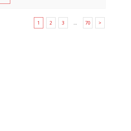
1
2
3
…
70
>