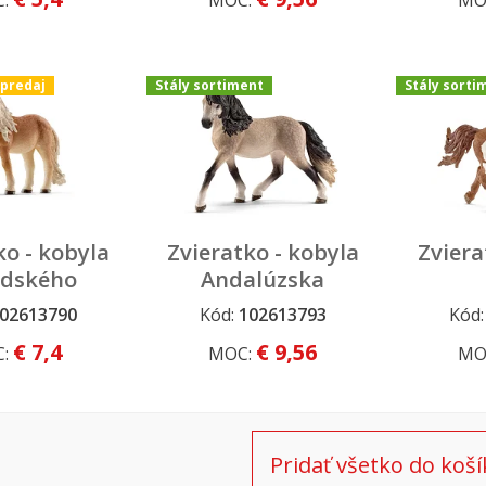
C:
MOC:
MO
ýpredaj
Stály sortiment
Stály sorti
ko - kobyla
Zvieratko - kobyla
Zviera
ndského
Andalúzska
oníka
02613790
Kód:
102613793
Kód
 výpredaj
Stály sortiment
Stály so
€ 7,4
€ 9,56
C:
MOC:
MO
Pridať všetko do koší