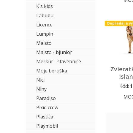
MO
K´s kids
Labubu
Dopredaj a v
Licence
Lumpin
Maisto
Maisto - bjunior
Merkur - stavebnice
Zvierat
Moje beruška
isla
Nici
p
Kód:
1
Dopredaj a
Niny
MO
Paradiso
Pixie crew
Plastica
Playmobil