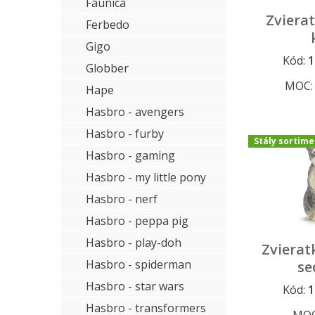
Faunica
Zvierat
Ferbedo
Gigo
Kód:
1
Dopredaj a
Globber
MOC
Hape
Hasbro - avengers
Hasbro - furby
Stály sortime
Hasbro - gaming
Hasbro - my little pony
Hasbro - nerf
Hasbro - peppa pig
Hasbro - play-doh
Zvierat
Hasbro - spiderman
se
Hasbro - star wars
Kód:
1
Stály sort
Hasbro - transformers