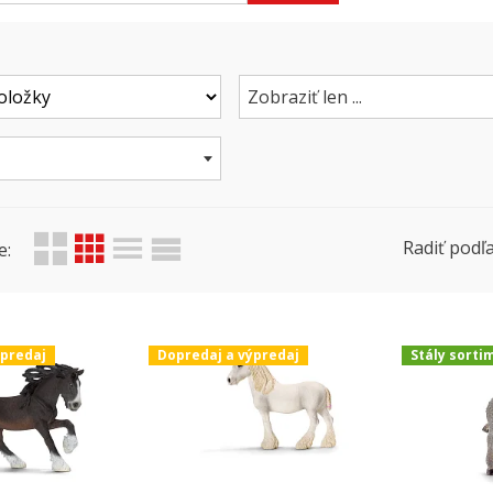
Zobraziť len ...
Radiť podľa
e:
ýpredaj
Dopredaj a výpredaj
Stály sorti