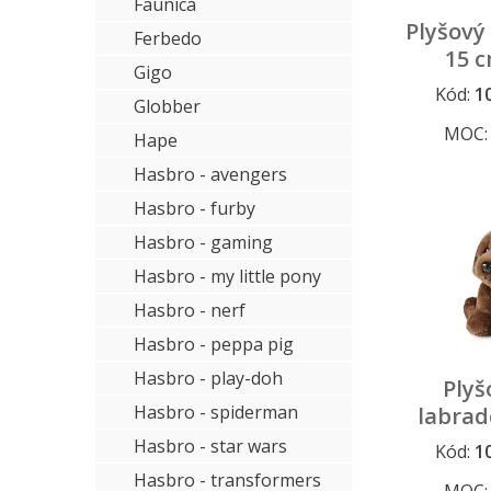
Faunica
Plyšový 
Ferbedo
15 
Gigo
FR
Kód:
1
Globber
MOC
Hape
Hasbro - avengers
Hasbro - furby
Hasbro - gaming
Hasbro - my little pony
Hasbro - nerf
Hasbro - peppa pig
Hasbro - play-doh
Plyš
Hasbro - spiderman
labrad
26 
Hasbro - star wars
Kód:
1
FR
Hasbro - transformers