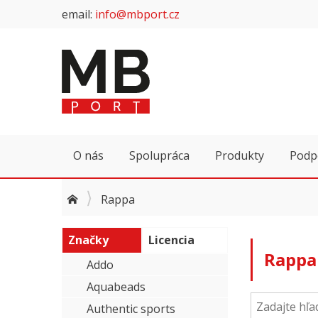
email:
info@mbport.cz
O nás
Spolupráca
Produkty
Podp
Rappa
Značky
Licencia
Rappa
Addo
Aquabeads
Authentic sports