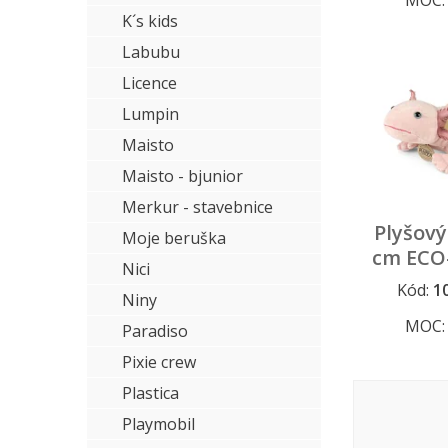
MOC
K´s kids
Labubu
Licence
Lumpin
Maisto
Maisto - bjunior
Merkur - stavebnice
Plyšový
Moje beruška
cm ECO
Nici
Kód:
1
Niny
MOC
Paradiso
Pixie crew
Plastica
Playmobil