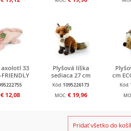
:
MOC:
MO
 axolotl 33
Plyšová líška
Plyšo
-FRIENDLY
sediaca 27 cm
cm EC
ECO-FRIENDLY
095222755
Kód:
1095226173
Kód:
€ 12,08
€ 19,96
:
MOC:
MO
Pridať všetko do koší