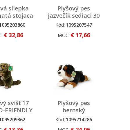
vá sliepka
Plyšový pes
atá stojaca
jazvečík sediaci 30
m s vajcom
cm ECO-FRIENDLY
1095203860
Kód:
1095207547
-FRIENDLY
€ 32,86
€ 17,66
C:
MOC:
vý svišť 17
Plyšový pes
O-FRIENDLY
bernský
salašnícky ležiaci
1095209862
Kód:
1095214286
30 cm ECO-
€ 13,36
€ 24,06