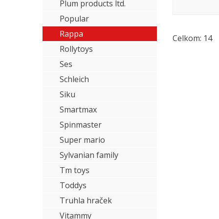
Plum products ltd.
Popular
Rappa
Celkom: 14
Rollytoys
Ses
Schleich
Siku
Smartmax
Spinmaster
Super mario
Sylvanian family
Tm toys
Toddys
Truhla hraček
Vitammy