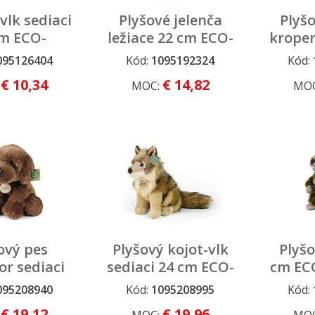
vlk sediaci
Plyšové jelenča
Plyšo
cm ECO-
ležiace 22 cm ECO-
kropen
IENDLY
FRIENDLY
33 c
095126404
Kód:
1095192324
Kód:
ECO
€ 10,34
€ 14,82
:
MOC:
MO
ový pes
Plyšový kojot-vlk
Plyšo
or sediaci
sediaci 24 cm ECO-
cm EC
cm ECO-
FRIENDLY
095208940
Kód:
1095208995
Kód:
IENDLY
€ 19,12
€ 19,96