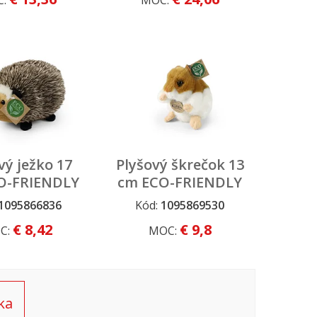
C:
MOC:
FRIENDLY
vý ježko 17
Plyšový škrečok 13
O-FRIENDLY
cm ECO-FRIENDLY
1095866836
Kód:
1095869530
€ 8,42
€ 9,8
C:
MOC:
ka