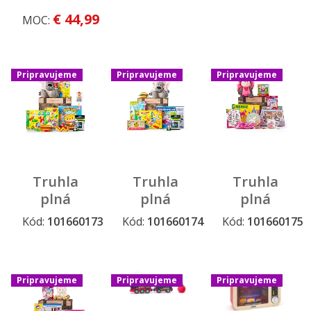
„Oliver“
„Oscar“
€ 44,99
MOC:
Pripravujeme
Pripravujeme
Pripravujeme
Truhla
Truhla
Truhla
plná
plná
plná
hračiek
hračiek
hračiek
Kód:
101660173
Kód:
101660174
Kód:
101660175
Pripravujeme
Pripravujeme
Pripravujeme
„Alex“
„Charlie“
„Emily“
Pripravujeme
Pripravujeme
Pripravujeme