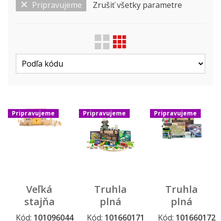
Pripravujeme
Zrušiť všetky parametre
Zobraziť len ...
Druh
Výrobca
Pripravujeme
Pripravujeme
Pripravujeme
Veľká
Truhla
Truhla
stajňa
plná
plná
hračiek
hračiek
Kód:
101096044
Kód:
101660171
Kód:
101660172
Pripravujeme
Pripravujeme
Pripravujeme