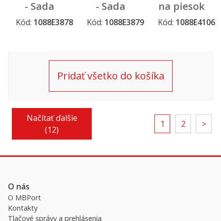
- Sada
- Sada
na piesok
Konštrukčný
Servis a
- Sada
Kód:
1088E3878
Kód:
1088E3879
Kód:
1088E4106
Pripravujeme
Pripravujeme
Pripravujeme
set
umývacie
báboviek
stanice
Set
Šéfkuchára
Pridať všetko do košíka
Načítať ďalšie
1
2
>
(12)
O nás
O MBPort
Kontakty
Tlačové správy a prehlásenia