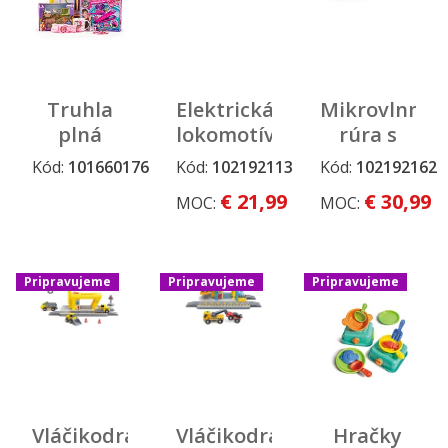
Truhla
Elektrická
Mikrovlnná
plná
lokomotíva
rúra s
hračiek
s parou
časovačom
Kód:
101660176
Kód:
102192113
Kód:
102192162
Pripravujeme
Pripravujeme
Pripravujeme
„Sophie“
€ 21,99
€ 30,99
MOC:
MOC:
Pripravujeme
Pripravujeme
Pripravujeme
Vláčikodráha
Vláčikodráha
Hračky