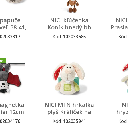
 papuče
NICI kľúčenka
NICI
veľ. 38-41,
Koník hnedý bb
Prasi
UK 5
7cm Talisminis
Ta
02033317
Kód:
102033685
Kód
 výpredaj
Stály sortiment
Dopredaj
nt
magnetka
NICI MFN hrkálka
N
ier 12cm
plyš Králíček na
hryz
zápästie
K
02034176
Kód:
102035941
Kód
iment