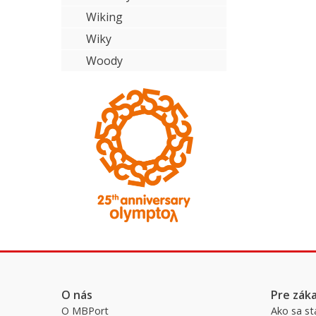
Wiking
Wiky
Woody
O nás
Pre zák
O MBPort
Ako sa st