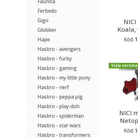
Faunica
Ferbedo
Gigo
NICI
Koala, 
Globber
Hape
Kód:
1
Dopredaj a
Hasbro - avengers
Hasbro - furby
Stály sortime
Hasbro - gaming
Hasbro - my little pony
Hasbro - nerf
Hasbro - peppa pig
Hasbro - play-doh
NICI 
Hasbro - spiderman
Netop
Hasbro - star wars
Kód:
1
Stály sort
Hasbro - transformers