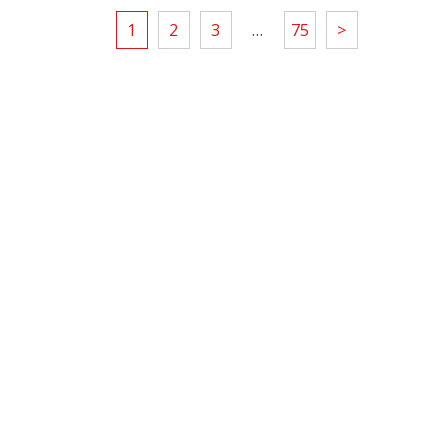
1
2
3
…
75
>