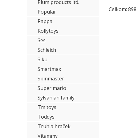
Plum products ltd.
Celkom: 898
Popular
Rappa
Rollytoys
Ses
Schleich
Siku
Smartmax
Spinmaster
Super mario
Sylvanian family
Tm toys
Toddys
Truhla hraček
Vitammy