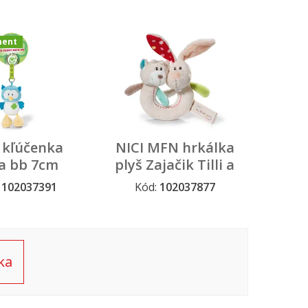
strojčekom, 18cm
ment
 kľúčenka
NICI MFN hrkálka
a bb 7cm
plyš Zajačik Tilli a
lisminis
Medvedík Taps
:
102037391
Kód:
102037877
rtiment
ka