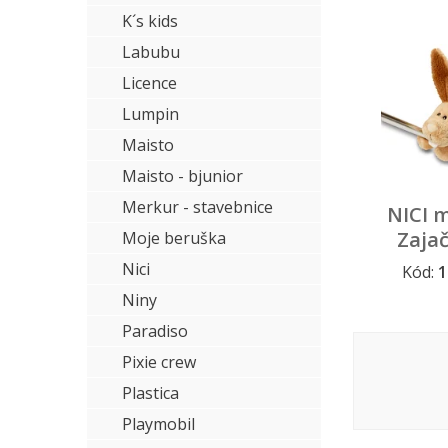
K´s kids
Labubu
Licence
Lumpin
Maisto
Maisto - bjunior
Merkur - stavebnice
NICI 
Zaja
Moje beruška
Nici
Kód:
1
Niny
Paradiso
Pixie crew
Plastica
Playmobil