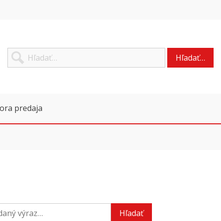
Hľadať…
ora predaja
Hľadať