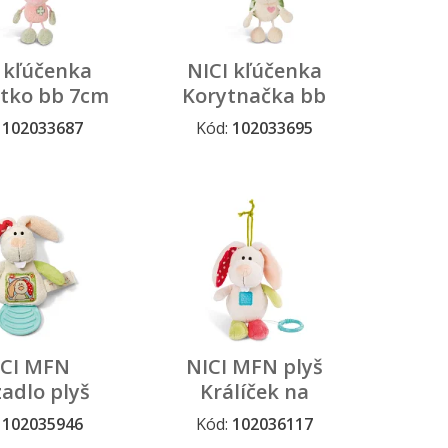
 kľúčenka
NICI kľúčenka
atko bb 7cm
Korytnačka bb
lisminis
7cm Talisminis
:
102033687
Kód:
102033695
 a výpredaj
Stály sortiment
ICI MFN
NICI MFN plyš
adlo plyš
Králíček na
ráliček
zavesenie s
:
102035946
Kód:
102036117
hracím