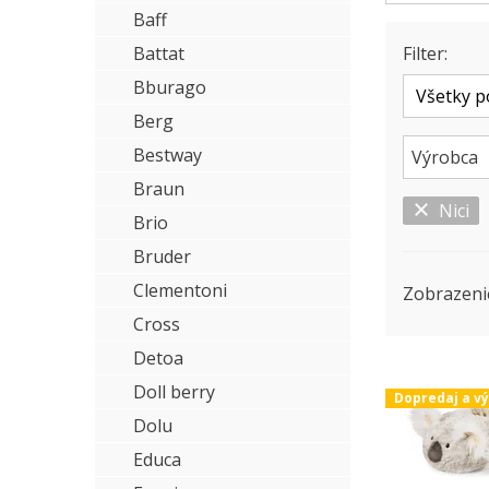
Baff
Battat
Filter:
Bburago
Berg
Bestway
Výrobca
Braun
Nici
Brio
Bruder
Clementoni
Zobrazeni
Cross
Detoa
Doll berry
Dopredaj a v
Dolu
Educa