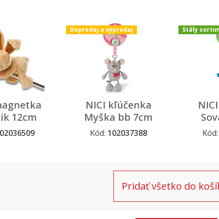
Dopredaj a výpredaj
Stály sorti
magnetka
NICI kľúčenka
NICI
čik 12cm
Myška bb 7cm
Sov
Talisminis
Ta
02036509
Kód:
102037388
Kód
Dopredaj a výpredaj
Stály so
Pridať všetko do koší