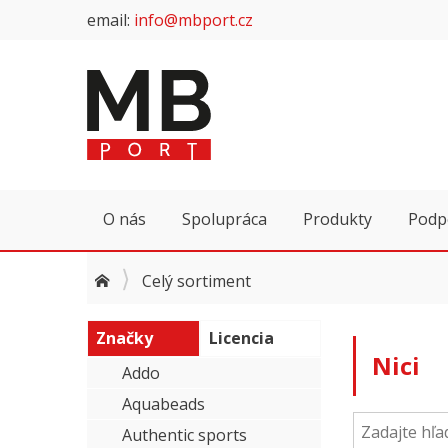
email:
info@mbport.cz
O nás
Spolupráca
Produkty
Podp
Celý sortiment
Značky
Licencia
Nici
Addo
Aquabeads
Authentic sports