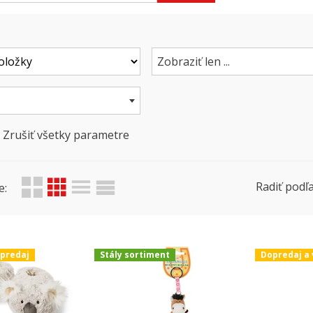
Zobraziť len ...
Zrušiť všetky parametre
Radiť podľa
e:
ýpredaj
Stály sortiment
Dopredaj a 