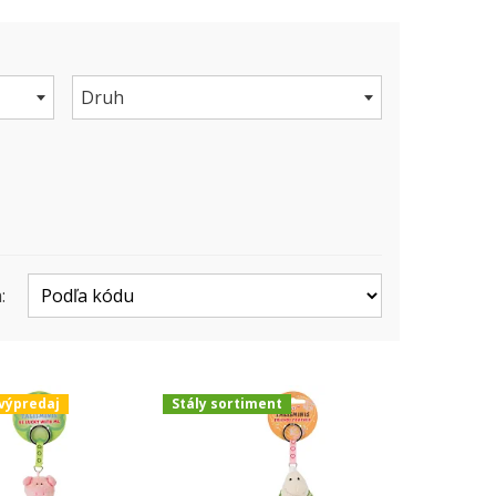
Druh
:
výpredaj
Stály sortiment