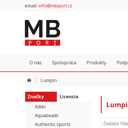
email:
info@mbport.cz
O nás
Spolupráca
Produkty
Podp
Lumpin
Značky
Licencia
Lumpi
Addo
Aquabeads
Authentic sports