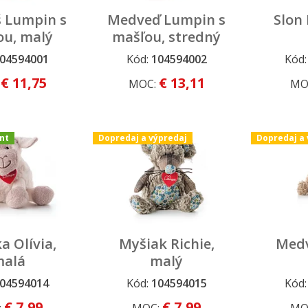
 Lumpin s
Medveď Lumpin s
Slon 
ou, malý
mašľou, stredný
04594001
Kód:
104594002
Kód
iment
Stály sortiment
Dopredaj
€ 11,75
€ 13,11
:
MOC:
MO
nt
Dopredaj a výpredaj
Dopredaj a 
a Olívia,
Myšiak Richie,
Medv
alá
malý
04594014
Kód:
104594015
Kód
iment
Dopredaj a výpredaj
Dopredaj
€ 7,99
€ 7,99