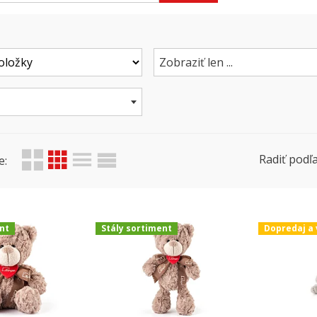
Zobraziť len ...
Radiť podľa
e:
nt
Stály sortiment
Dopredaj a 