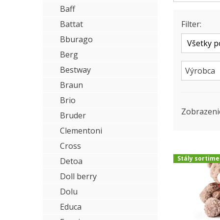
Baff
Battat
Filter:
Bburago
Berg
Bestway
Výrobca
Braun
Brio
Zobrazeni
Bruder
Clementoni
Cross
Stály sortime
Detoa
Doll berry
Dolu
Educa