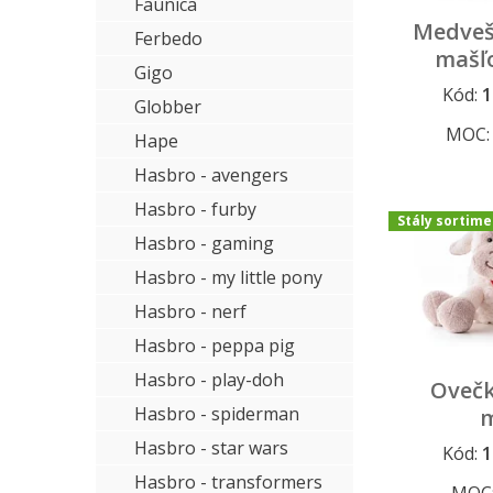
Faunica
Medveš
Ferbedo
mašľ
Gigo
Kód:
1
Stály sort
Globber
MOC
Hape
Hasbro - avengers
Hasbro - furby
Stály sortime
Hasbro - gaming
Hasbro - my little pony
Hasbro - nerf
Hasbro - peppa pig
Hasbro - play-doh
Ovečk
Hasbro - spiderman
m
Hasbro - star wars
Kód:
1
Stály sort
Hasbro - transformers