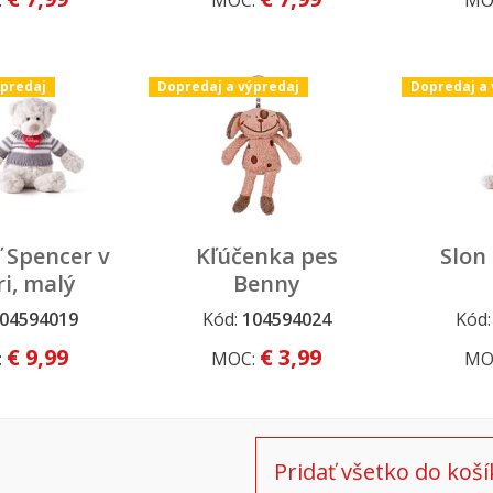
:
MOC:
MO
ýpredaj
Dopredaj a výpredaj
Dopredaj a 
 Spencer v
Kľúčenka pes
Slon 
ri, malý
Benny
04594019
Kód:
104594024
Kód
 výpredaj
Dopredaj a výpredaj
Dopredaj
€ 9,99
€ 3,99
:
MOC:
MO
Pridať všetko do koší