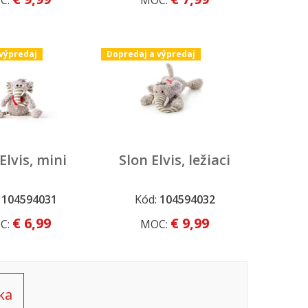
C:
MOC:
výpredaj
Dopredaj a výpredaj
Elvis, mini
Slon Elvis, ležiaci
:
104594031
Kód:
104594032
 a výpredaj
Dopredaj a výpredaj
€ 6,99
€ 9,99
C:
MOC:
ka