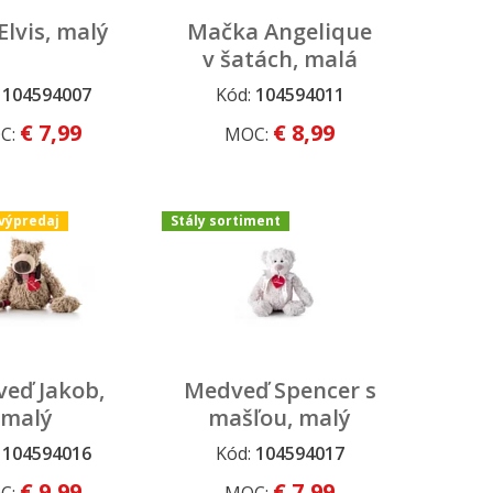
Elvis, malý
Mačka Angelique
v šatách, malá
:
104594007
Kód:
104594011
 a výpredaj
Dopredaj a výpredaj
€ 7,99
€ 8,99
C:
MOC:
výpredaj
Stály sortiment
eď Jakob,
Medveď Spencer s
malý
mašľou, malý
:
104594016
Kód:
104594017
 a výpredaj
Stály sortiment
€ 9,99
€ 7,99