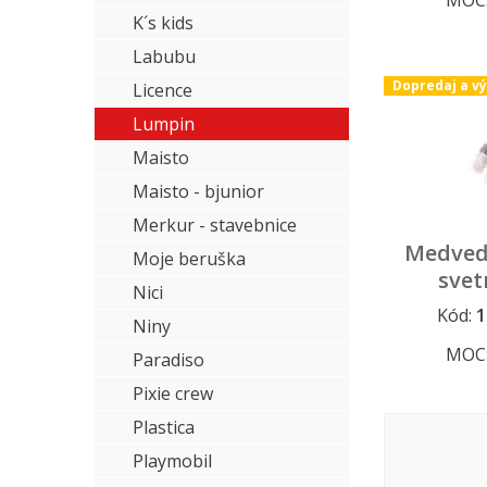
MOC
K´s kids
Labubu
Dopredaj a v
Licence
Lumpin
Maisto
Maisto - bjunior
Merkur - stavebnice
Medveď
Moje beruška
svet
Nici
Kód:
1
Dopredaj a
Niny
MOC
Paradiso
Pixie crew
Plastica
Playmobil