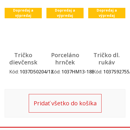
´´ ružové,
Dopredaj a
Dopredaj a
Dopredaj a
vel.10 #
výpredaj
výpredaj
výpredaj
10
Tričko
Porcelánový
Tričko dl.
dievčenské
hrnček
rukáv
bez
´´Hannah
´´Čierny
Kód:
1037D50204/12
Kód:
1037HM13-18E
Kód:
1037S92755
Dopredaj a
Dopredaj a
Dopredaj a
rukávov
Montana
Spider´´,
výpredaj
výpredaj
výpredaj
´´Princess
´´
veľ 8 # 8
´´ biele,
veľ 12 #
Pridať všetko do košíka
12