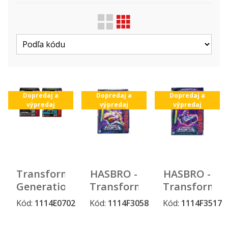
Zobraziť len ...
Druh
Výrobca
Dopredaj a
Dopredaj a
Dopredaj a
výpredaj
výpredaj
výpredaj
Transformers
HASBRO -
HASBRO -
Generations
Transformers
Transformer
Studio
Generations
Generations
Kód:
1114E0702
Kód:
1114F3058
Kód:
1114F3517
Dopredaj a
Dopredaj a
Dopredaj a
Series
Legacy
Legacy
výpredaj
výpredaj
výpredaj
Voyager
figúrka
figúrka