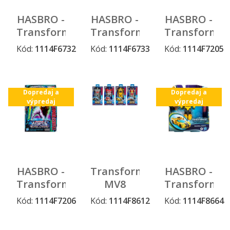
HASBRO -
HASBRO -
HASBRO -
Transformers
Transformers
Transformer
Earthspark
Earthspark
Generations
Kód:
1114F6732
Kód:
1114F6733
Kód:
1114F7205
Dopredaj a
Deluxe
Deluxe
Legacy
výpredaj
figúrka
figúrka
figúrka
Bumblebee
Megatron
Voyager
Dopredaj a
Dopredaj a
18cm,
výpredaj
výpredaj
Tarn
HASBRO -
Transformers
HASBRO -
Transformers
MV8
Transformer
Generations
Mega
Earthspark
Kód:
1114F7206
Kód:
1114F8612
Kód:
1114F8664
Dopredaj a
Dopredaj a
Legacy
Changer
Warrior
výpredaj
výpredaj
figúrka
figúrka
figúrka