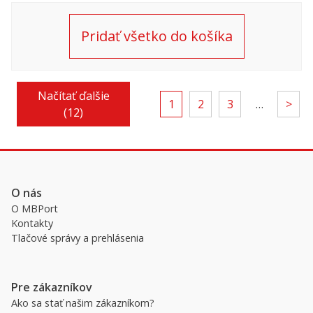
Voyager
Bumblebee,
18cm, Lio
ass.
Pridať všetko do košíka
Convoy
Načítať ďalšie
1
2
3
…
>
(12)
O nás
O MBPort
Kontakty
Tlačové správy a prehlásenia
Pre zákazníkov
Ako sa stať našim zákazníkom?