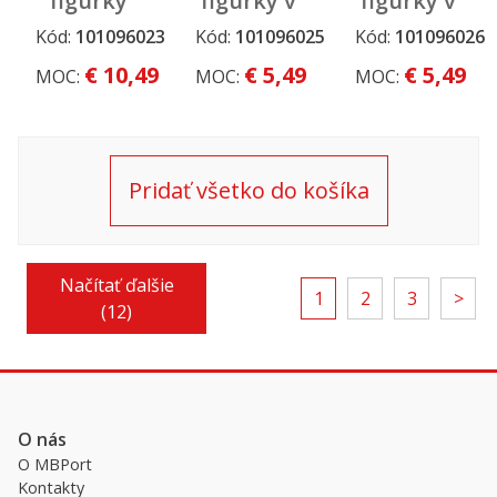
figúrky
figúrky v
figúrky v
sada v
tube -
tube -
Kód:
101096023
Kód:
101096025
Kód:
101096026
Stály
Stály
Stály
MEGA
Farma
Dinosaury
sortiment
sortiment
sortiment
€ 10,49
€ 5,49
€ 5,49
MOC:
MOC:
MOC:
tube -
Moja Lienka
Moja Lienka
Maznáčikovia
Pridať všetko do košíka
Načítať ďalšie
1
2
3
>
(12)
O nás
O MBPort
Kontakty