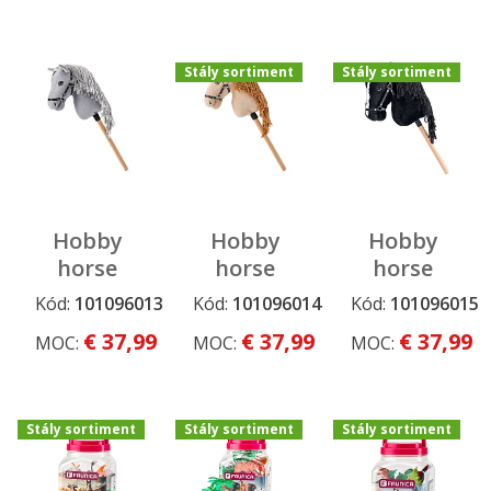
Moja Lienka
Moja Lienka
Moja Lienka
tyči so
zvukmi
Stály sortiment
Stály sortiment
Hobby
Hobby
Hobby
horse
horse
horse
Apollo,
Gracia,
Cortez,
Kód:
101096013
Kód:
101096014
Kód:
101096015
Stály
Stály
sivý kôň
béžová
čierny
sortiment
sortiment
€ 37,99
€ 37,99
€ 37,99
MOC:
MOC:
MOC:
na tyči,
kobyla na
kôň na
šnúrková
tyči,
tyči,
hriva
šnúrková
šnúrková
hriva
hriva
Stály sortiment
Stály sortiment
Stály sortiment