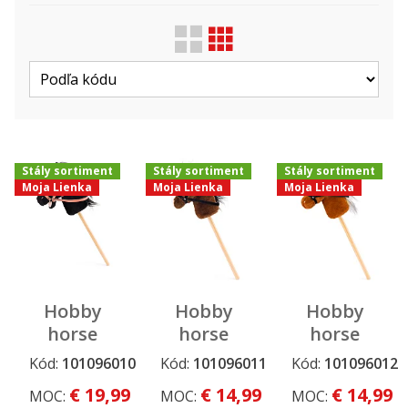
Zobraziť len ...
Druh
Výrobca
Stály sortiment
Stály sortiment
Stály sortiment
Moja Lienka
Moja Lienka
Moja Lienka
Hobby
Hobby
Hobby
horse
horse
horse
Baron,
Bonnie,
Scarlet,
Kód:
101096010
Kód:
101096011
Kód:
101096012
Stály
Stály
Stály
čierny
tmavo
svetlo
sortiment
sortiment
sortiment
€ 19,99
€ 14,99
€ 14,99
MOC:
MOC:
MOC:
kôň na
hnedá
hnedá