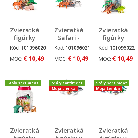
Zvieratká
Zvieratká
Zvieratká
figúrky
Safari -
figúrky
sada v
sada
sada v
Kód:
101096020
Kód:
101096021
Kód:
101096022
Stály
Stály
Stály
MEGA
figúrok v
MEGA
sortiment
sortiment
sortiment
€ 10,49
€ 10,49
€ 10,49
MOC:
MOC:
MOC:
tube -
MEGA
tube -
Farma
tube
Dinosaury
Stály sortiment
Stály sortiment
Stály sortiment
Moja Lienka
Moja Lienka
Zvieratká
Zvieratká
Zvieratká