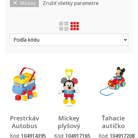
Mickey
Zrušiť všetky parametre
Zobraziť len ...
Druh
Licencie
Výrobca
Prestrkávadlo
Mickey
Ťahacie
Autobus
plyšový
autíčko
Mickey
so
Baby
Kód:
104914395
Kód:
104917165
Kód:
104917208