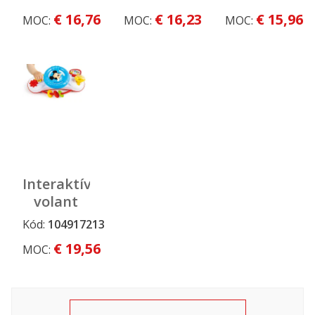
zvukmi a
Mickey
€ 16,76
€ 16,23
€ 15,96
MOC:
MOC:
MOC:
úchytom
Interaktívny
volant
Baby
Kód:
104917213
Mickey
€ 19,56
MOC: