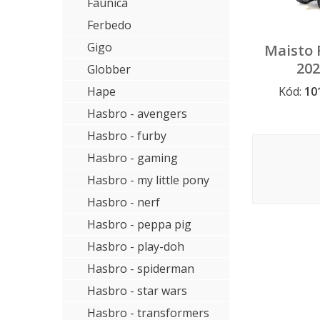
Faunica
Ferbedo
Gigo
Maisto R
202
Globber
Gladiat
Hape
Kód:
10
Dopredaj a
Hasbro - avengers
Hasbro - furby
Hasbro - gaming
Hasbro - my little pony
Hasbro - nerf
Hasbro - peppa pig
Hasbro - play-doh
Hasbro - spiderman
Hasbro - star wars
Hasbro - transformers