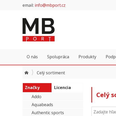
email:
info@mbport.cz
O nás
Spolupráca
Produkty
Podp
Celý sortiment
Značky
Licencia
Celý 
Addo
Aquabeads
Authentic sports