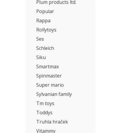
Plum products ltd.
Popular
Rappa
Rollytoys
Ses
Schleich
Siku
Smartmax
Spinmaster
Super mario
Sylvanian family
Tm toys
Toddys
Truhla hraček
Vitammy