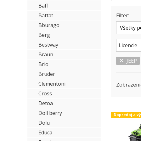
Baff
Battat
Filter:
Bburago
Berg
Bestway
Licencie
Braun
JEEP
Brio
Bruder
Clementoni
Zobrazeni
Cross
Detoa
Doll berry
Dopredaj a v
Dolu
Educa