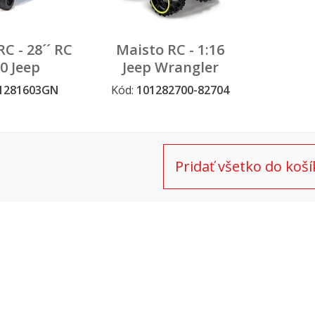
C - 28´´ RC
Maisto RC - 1:16
0 Jeep
Jeep Wrangler
or, zelený
Rubicon Off-Road
1281603GN
Kód:
101282700-82704
 výpredaj
RC, žltý
Pridať všetko do koší