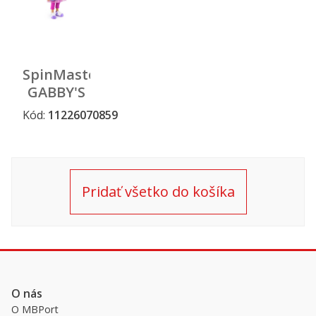
SpinMaster
GABBY'S
DOLLHOUSE
Kód:
11226070859
Novinka
Kúzelný
domček,
Interaktívna
bábika so
Pridať všetko do košíka
zvukmi
O nás
O MBPort