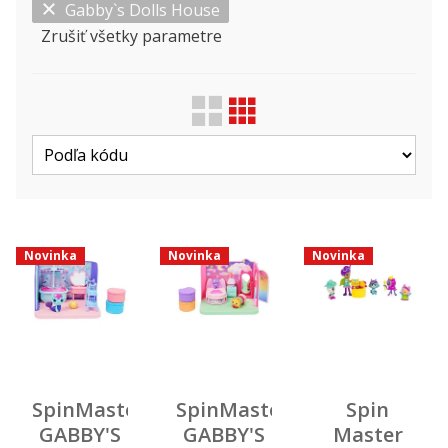
Gabby`s Dolls House
Zrušiť všetky parametre
Zobraziť len ...
Druh
Licencie
Výrobca
Novinka
Novinka
Novinka
SpinMaster
SpinMaster
Spin
GABBY'S
GABBY'S
Master