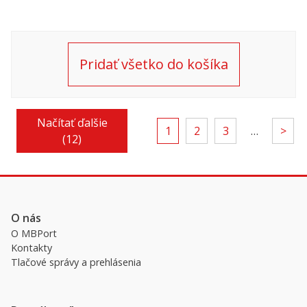
SF90
Ferrari
Ferrari
Spider,
296 GTB
296 GTB
zlatá,
ASSETTO
ASSETTO
1:18
FIORANO,
FIORANO,
Pridať všetko do košíka
šedá, 1:18
červená,
1:18
Načítať ďalšie
1
2
3
…
>
(12)
O nás
O MBPort
Kontakty
Tlačové správy a prehlásenia