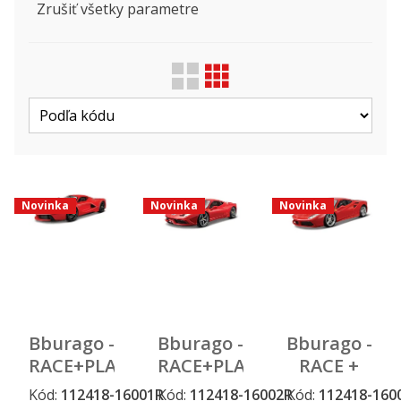
Zrušiť všetky parametre
Zobraziť len ...
Druh
Licencie
Novinka
Novinka
Novinka
Výrobca
Bburago -
Bburago -
Bburago -
RACE+PLAY,
RACE+PLAY,
RACE +
Ferrari
Ferrari
PLAY,
Kód:
112418-16001R
Kód:
112418-16002R
Kód:
112418-160
Novinka
Novinka
Novinka