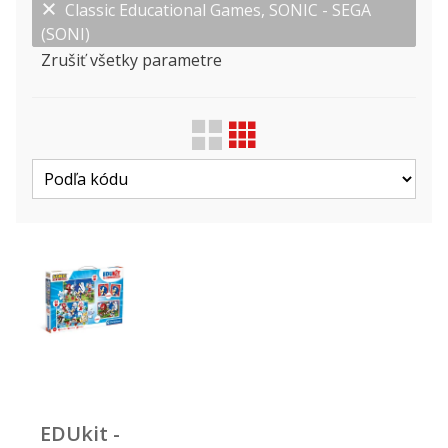
Classic Educational Games, SONIC - SEGA
(SONI)
Zrušiť všetky parametre
Zobraziť len ...
Druh
Licencie
Výrobca
EDUkit -