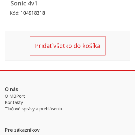
Sonic 4v1
(pexeso,
Kód:
104918318
48 + 30
puzzle, 6
kociek)
Pridať všetko do košíka
O nás
O MBPort
Kontakty
Tlačové správy a prehlásenia
Pre zákazníkov