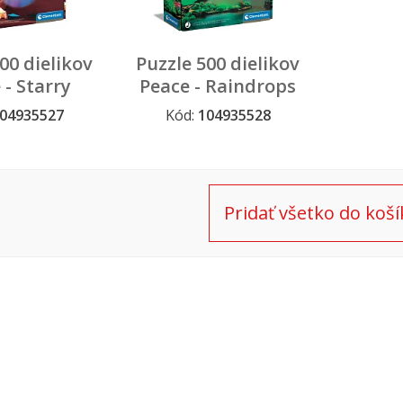
00 dielikov
Puzzle 500 dielikov
 - Starry
Peace - Raindrops
t dream
Lullaby
04935527
Kód:
104935528
Pridať všetko do koší