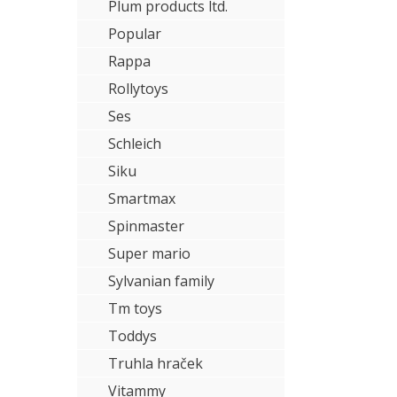
Plum products ltd.
Popular
Rappa
Rollytoys
Ses
Schleich
Siku
Smartmax
Spinmaster
Super mario
Sylvanian family
Tm toys
Toddys
Truhla hraček
Vitammy