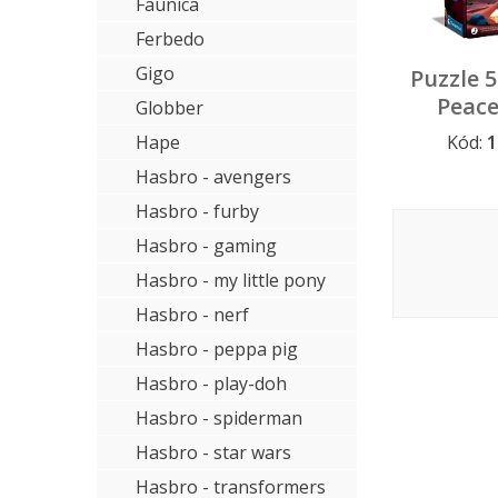
Faunica
Ferbedo
Gigo
Puzzle 5
Peace
Globber
nigh
Hape
Kód:
1
Hasbro - avengers
Hasbro - furby
Hasbro - gaming
Hasbro - my little pony
Hasbro - nerf
Hasbro - peppa pig
Hasbro - play-doh
Hasbro - spiderman
Hasbro - star wars
Hasbro - transformers