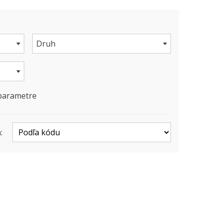
Druh
 parametre
: