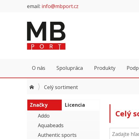
email:
info@mbport.cz
O nás
Spolupráca
Produkty
Podp
Celý sortiment
Značky
Licencia
Celý 
Addo
Aquabeads
Authentic sports