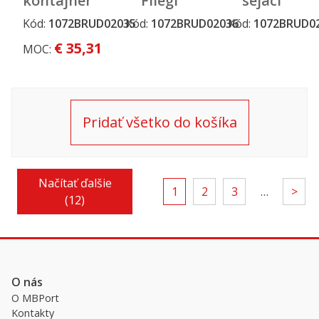
kontajnerový
Fliegl
sejací
príves k
Jumbo
stroj
Kód:
1072BRUD02035
Kód:
1072BRUD02036
Kód:
1072BRUD0
traktoru
Line Plus,
Horsch
€ 35,31
MOC:
cisternový
Maestro
príves
8 CX
Pridať všetko do košíka
Načítať ďalšie
1
2
3
…
>
(12)
O nás
O MBPort
Kontakty