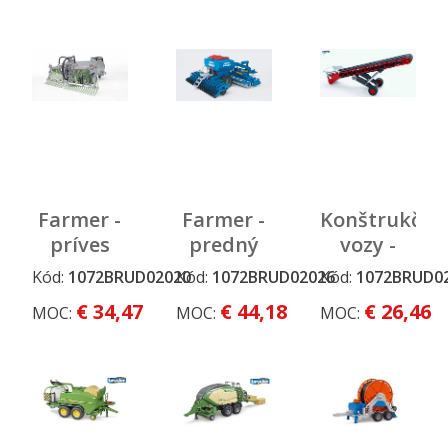
vrchnou
časťou
1:16
Farmer -
Farmer -
Konštrukčné
príves
predný
vozy -
cisterna s
nástavec
dopravný
Kód:
1072BRUD02020
Kód:
1072BRUD02026
Kód:
1072BRUD0
nástavcom
na siatie
pás
€ 34,47
€ 44,18
€ 26,46
MOC:
MOC:
MOC: