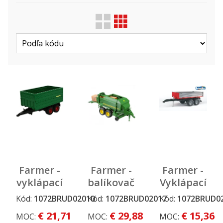
Zobraziť len ...
Druh
Výrobca
Farmer -
Farmer -
Farmer -
vyklápací
balíkovačka
Vyklápací
príves na
John
príves
Kód:
1072BRUD02010
Kód:
1072BRUD02017
Kód:
1072BRUD0
traktor s
Deere
€ 21,71
€ 29,88
€ 15,36
MOC:
MOC:
MOC:
odnímateľnou