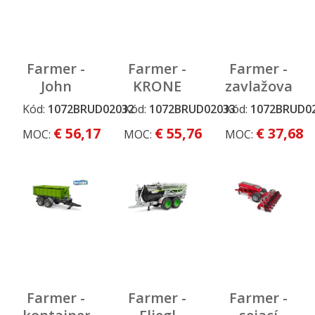
Farmer -
Farmer -
Farmer -
John
KRONE
zavlažovací
Deere
balíkovač
príves
Kód:
1072BRUD02032
Kód:
1072BRUD02033
Kód:
1072BRUD0
balíkovačka
s 2
€ 56,17
€ 55,76
€ 37,68
MOC:
MOC:
MOC:
balíkmi
sena
Farmer -
Farmer -
Farmer -