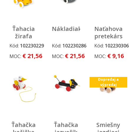
Ťahacia
Nákladiak
Naťahovacie
žirafa
pretekárske
auto
Kód:
102230229
Kód:
102230286
Kód:
102230306
Stály
Stály
sortiment
sortiment
€ 21,56
€ 21,56
€ 9,16
MOC:
MOC:
MOC:
Dopredaj a
výpredaj
Ťahačka
Ťahačka
Smiešny