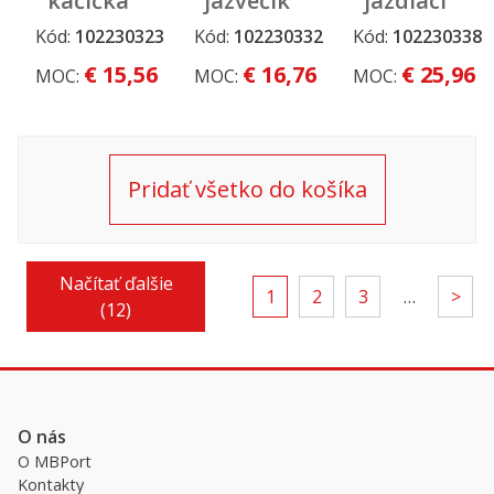
kačička
jazvečík
jazdiaci
so
so
medveď
Kód:
102230323
Kód:
102230332
Kód:
102230338
Dopredaj a
šnúrkou
šnúrkou
výpredaj
€ 15,56
€ 16,76
€ 25,96
MOC:
MOC:
MOC:
Pridať všetko do košíka
Načítať ďalšie
1
2
3
…
>
(12)
O nás
O MBPort
Kontakty