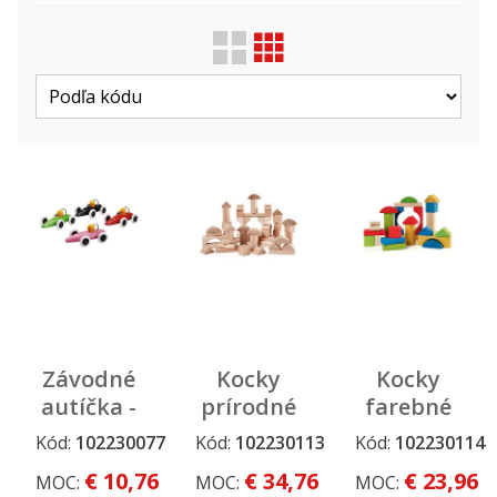
Zobraziť len ...
Druh
Výrobca
Závodné
Kocky
Kocky
autíčka -
prírodné
farebné
4 farby,
50 ks
25 ks
Kód:
102230077
Kód:
102230113
Kód:
102230114
display 8
€ 10,76
€ 34,76
€ 23,96
MOC:
MOC:
MOC:
ks