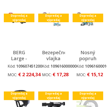
BFR
Dopredaj a
Dopredaj a
Dopredaj a
výpredaj
výpredaj
výpredaj
BERG
Bezepečnostná
Nosný
Large -
vlajka
popruh
Extra
pre
pre
Kód:
109607451200
Kód:
109616000000
Kód:
1096160001
Dopredaj a
Dopredaj a
Dopredaj a
Sport Red
výrobky
výrobky
výpredaj
výpredaj
výpredaj
€ 2 224,34
€ 17,28
€ 15,12
MOC:
MOC:
MOC:
E-BFR
BERG GO
BERG GO
Dopredaj a
Dopredaj a
Dopredaj a
výpredaj
výpredaj
výpredaj