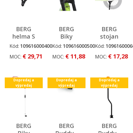
BERG
BERG
BERG
helma S
Biky
stojan
ochranný
Kód:
109616000400
Kód:
109616000500
Kód:
1096160006
Dopredaj a
Dopredaj a
Dopredaj a
návlek s
výpredaj
výpredaj
výpredaj
€ 29,71
€ 11,88
€ 17,28
MOC:
MOC:
MOC:
logom na
riadidlá
Dopredaj a
Dopredaj a
Dopredaj a
výpredaj
výpredaj
výpredaj
BERG
BERG
BERG