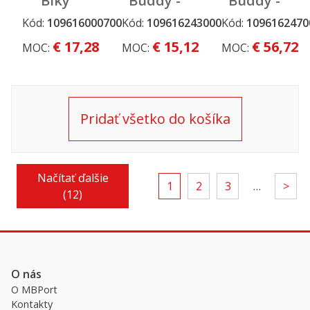
Biky
Buddy -
Buddy -
bezpečnostná
tažné
blikačka
Kód:
109616000700
Kód:
109616243000
Kód:
1096162470
Dopredaj a
Dopredaj a
Dopredaj a
vlajka
zariadenie
oranžová
výpredaj
výpredaj
výpredaj
€ 17,28
€ 15,12
€ 56,72
MOC:
MOC:
MOC:
Pridať všetko do košíka
Načítať ďalšie
1
2
3
…
>
(12)
O nás
O MBPort
Kontakty