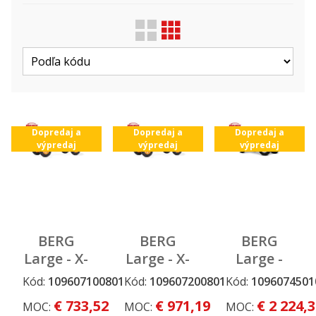
Zobraziť len ...
Druh
Výrobca
Dopredaj a
Dopredaj a
Dopredaj a
výpredaj
výpredaj
výpredaj
BERG
BERG
BERG
Large - X-
Large - X-
Large -
Cross BFR
Cross
Extra
Kód:
109607100801
Kód:
109607200801
Kód:
1096074501
Dopredaj a
Dopredaj a
Dopredaj a
BFR-3
Sport
výpredaj
výpredaj
výpredaj
€ 733,52
€ 971,19
€ 2 224,
MOC:
MOC:
MOC:
Blue E-