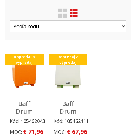
Zobraziť len ...
Druh
Výrobca
Dopredaj a
Dopredaj a
výpredaj
výpredaj
Baff
Baff
Drum
Drum
Box 38cm
Box 30cm
Kód:
105462043
Kód:
105462111
Dopredaj a
Dopredaj a
-
- biely
výpredaj
výpredaj
€ 71,96
€ 67,96
MOC:
MOC:
oranžový